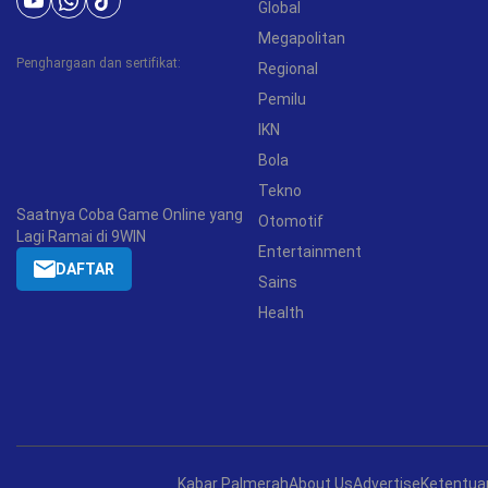
Global
Megapolitan
Penghargaan dan sertifikat:
Regional
Pemilu
IKN
Bola
Tekno
Saatnya Coba Game Online yang
Otomotif
Lagi Ramai di 9WIN
Entertainment
DAFTAR
Sains
Health
Kabar Palmerah
About Us
Advertise
Ketentua