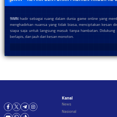
9WIN
hadir sebagai ruang dalam dunia game online yang memb
menghadirkan nuansa yang tidak biasa, menciptakan kesan din
siapa saja untuk langsung masuk tanpa hambatan. Didukung 
berlapis, dan jauh dari kesan monoton.
Kanal
News
Nasional